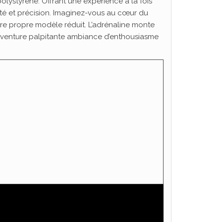
olystyrène. Offrant une expérience à la fois
eté et précision. Imaginez-vous au cœur du
tre propre modèle réduit. L’adrénaline monte
e aventure palpitante ambiance d’enthousiasme