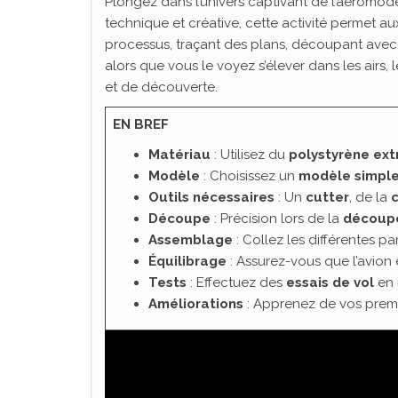
Plongez dans l’univers captivant de l’aéromodé
technique et créative, cette activité permet 
processus, traçant des plans, découpant avec 
alors que vous le voyez s’élever dans les air
et de découverte.
EN BREF
Matériau
: Utilisez du
polystyrène ext
Modèle
: Choisissez un
modèle simpl
Outils nécessaires
: Un
cutter
, de la
c
Découpe
: Précision lors de la
découp
Assemblage
: Collez les différentes par
Équilibrage
: Assurez-vous que l’avion 
Tests
: Effectuez des
essais de vol
en 
Améliorations
: Apprenez de vos premi