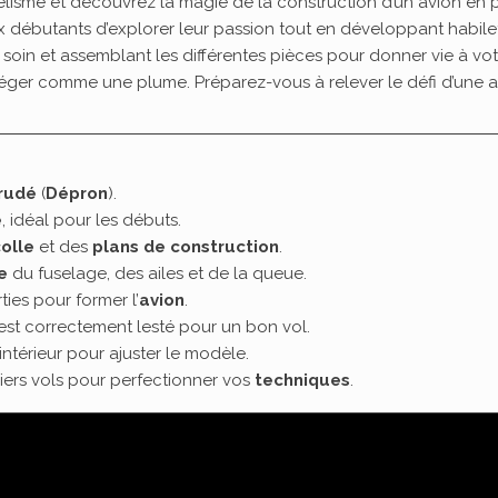
lisme et découvrez la magie de la construction d’un avion en p
aux débutants d’explorer leur passion tout en développant habil
soin et assemblant les différentes pièces pour donner vie à vo
s, léger comme une plume. Préparez-vous à relever le défi d’un
rudé
(
Dépron
).
e
, idéal pour les débuts.
olle
et des
plans de construction
.
e
du fuselage, des ailes et de la queue.
ties pour former l’
avion
.
est correctement lesté pour un bon vol.
intérieur pour ajuster le modèle.
ers vols pour perfectionner vos
techniques
.