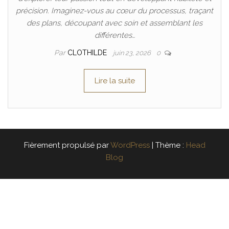
précision. Imaginez-vous au cœur du processus, traçant
des plans, découpant avec soin et assemblant les
différentes…
Par
CLOTHILDE
juin 23, 2026
0
Lire la suite
Fièrement propulsé par
WordPress
|
Thème :
Head
Blog