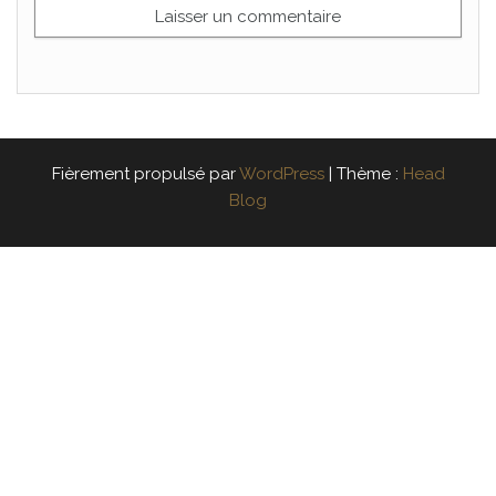
Fièrement propulsé par
WordPress
|
Thème :
Head
Blog