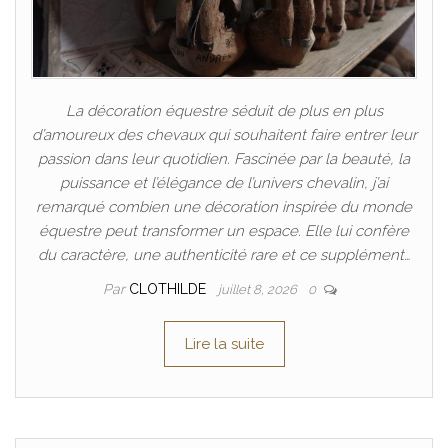
La décoration équestre séduit de plus en plus
d’amoureux des chevaux qui souhaitent faire entrer leur
passion dans leur quotidien. Fascinée par la beauté, la
puissance et l’élégance de l’univers chevalin, j’ai
remarqué combien une décoration inspirée du monde
équestre peut transformer un espace. Elle lui confère
du caractère, une authenticité rare et ce supplément…
Par
CLOTHILDE
juillet 8, 2026
0
Lire la suite