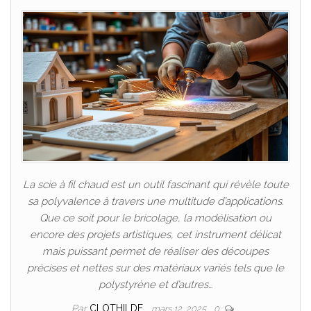
La scie à fil chaud est un outil fascinant qui révèle toute
sa polyvalence à travers une multitude d’applications.
Que ce soit pour le bricolage, la modélisation ou
encore des projets artistiques, cet instrument délicat
mais puissant permet de réaliser des découpes
précises et nettes sur des matériaux variés tels que le
polystyrène et d’autres…
Par
CLOTHILDE
mars 12, 2025
0