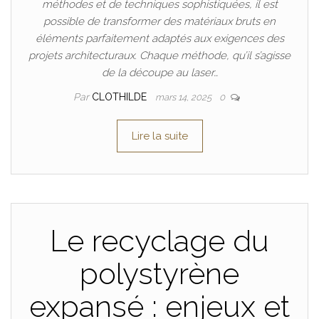
méthodes et de techniques sophistiquées, il est
possible de transformer des matériaux bruts en
éléments parfaitement adaptés aux exigences des
projets architecturaux. Chaque méthode, qu’il s’agisse
de la découpe au laser…
Par
CLOTHILDE
mars 14, 2025
0
Lire la suite
Le recyclage du
polystyrène
expansé : enjeux et