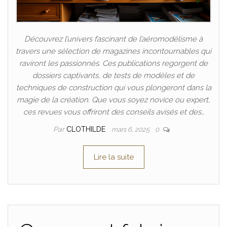
Découvrez l’univers fascinant de l’aéromodélisme à
travers une sélection de magazines incontournables qui
raviront les passionnés. Ces publications regorgent de
dossiers captivants, de tests de modèles et de
techniques de construction qui vous plongeront dans la
magie de la création. Que vous soyez novice ou expert,
ces revues vous offriront des conseils avisés et des…
Par
CLOTHILDE
mars 6, 2025
0
Lire la suite