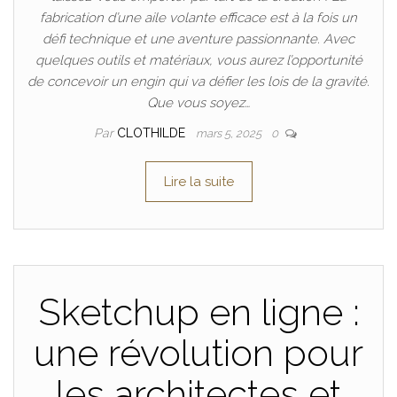
fabrication d’une aile volante efficace est à la fois un
défi technique et une aventure passionnante. Avec
quelques outils et matériaux, vous aurez l’opportunité
de concevoir un engin qui va défier les lois de la gravité.
Que vous soyez…
Par
CLOTHILDE
mars 5, 2025
0
Lire la suite
Sketchup en ligne :
une révolution pour
les architectes et