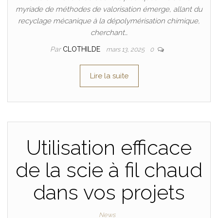
myriade de méthodes de valorisation émerge, allant du
recyclage mécanique à la dépolymérisation chimique,
cherchant…
Par
CLOTHILDE
mars 13, 2025
0
Lire la suite
Utilisation efficace
de la scie à fil chaud
dans vos projets
News